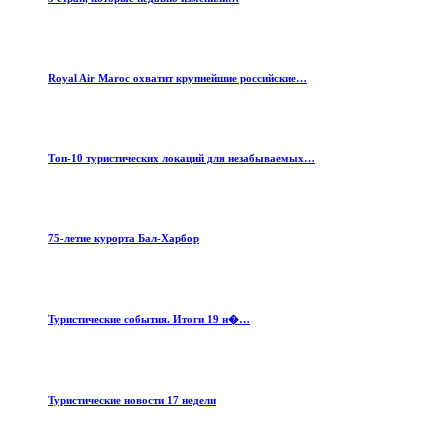
Royal Air Maroc охватит крупнейшие российские…
Топ-10 туристических локаций для незабываемых…
75-летие курорта Бал-Харбор
Туристические события. Итоги 19 н�…
Туристические новости 17 недели