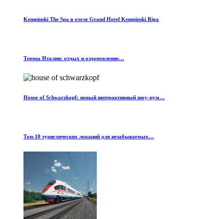
Kempinski The Spa в отеле Grand Hotel Kempinski Riga
Термы Италии: отдых и оздоровление…
House of Schwarzkopf: новый интерактивный шоу-рум…
Топ-10 туристических локаций для незабываемых…