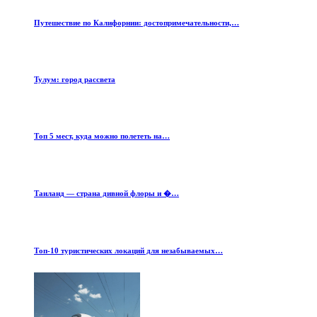
Путешествие по Калифорнии: достопримечательности,…
Тулум: город рассвета
Топ 5 мест, куда можно полететь на…
Таиланд — страна дивной флоры и �…
Топ-10 туристических локаций для незабываемых…