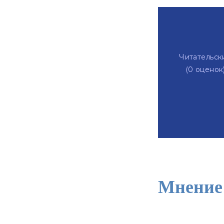
Читательск
(
0
оценок
Мнение 