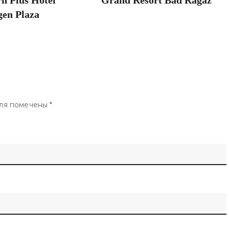
rn Plus Hotel
Grand Resort Bad Ragaz
en Plaza
ля помечены
*