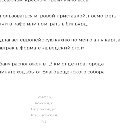
спользоваться игровой приставкой, посмотреть
чи в кафе или поиграть в бильярд.
длагает европейскую кухню по меню а-ля карт, а
автрак в формате «шведский стол».
ан» расположен в 1,3 км от центра города
минуте ходьбы от Благовещенского собора.
394036,
Россия, г.
Воронеж, ул.
Кольцовская,
1Д.