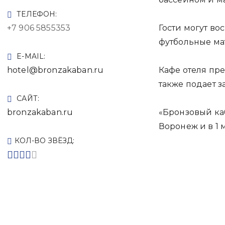
ТЕЛЕФОН:
+7 906 5855353
Гости могут во
футбольные мат
E-MAIL:
hotel@bronzakaban.ru
Кафе отеля пре
также подает з
САЙТ:
bronzakaban.ru
«Бронзовый каб
Воронеж и в 1 
КОЛ-ВО ЗВЁЗД: