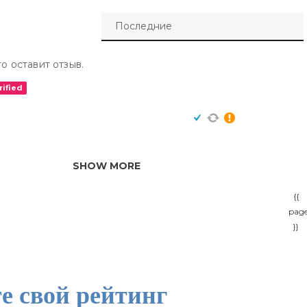
о оставит отзыв.
rified
SHOW MORE
{{
pag
}}
е свой рейтинг