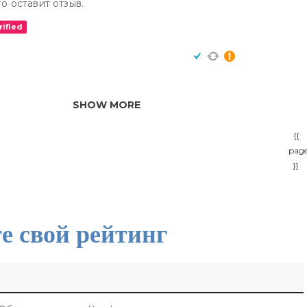
о оставит отзыв.
rified
SHOW MORE
{{
pag
}}
е свой рейтинг