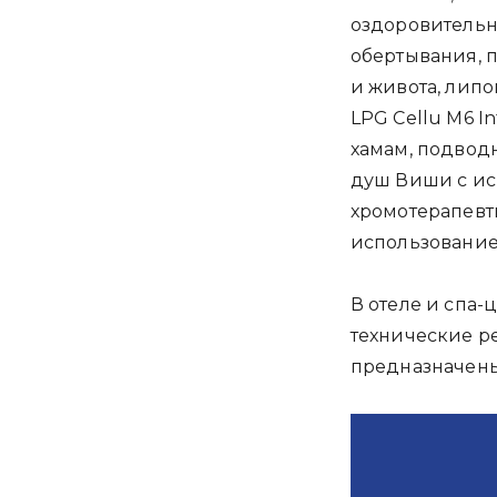
оздоровительн
обертывания, 
и живота, лип
LPG Cellu M6 I
хамам, подвод
душ Виши с ис
хромотерапевт
использование
В отеле и спа-
технические р
предназначены