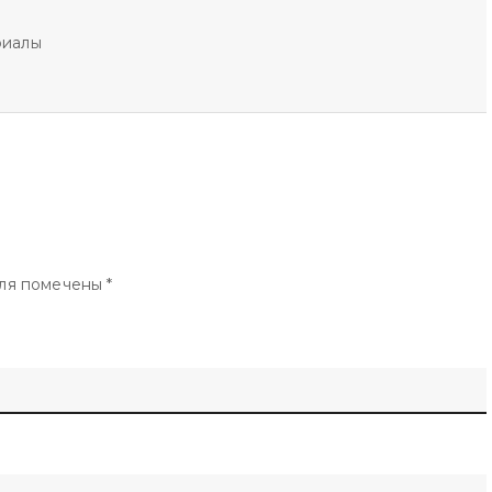
риалы
ля помечены
*