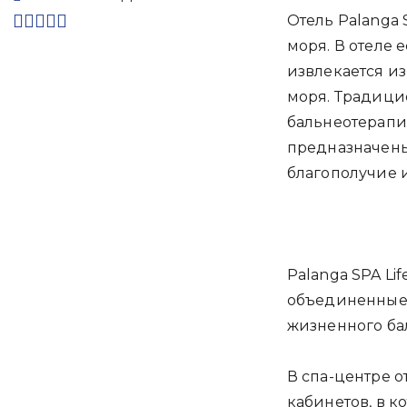
Отель Palanga 
моря. В отеле 
извлекается и
моря. Традици
бальнеотерапи
предназначены
благополучие и
Palanga SPA Lif
объединенные 
жизненного ба
В спа-центре о
кабинетов, в 