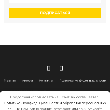
ПОДПИСАТЬСЯ
Главная
Авторы
Контакты
Политика конфиденциальности
© 2020
SPA MEDIA
. При цитировании материалов
ссылка на портал spapersona.ru обязательна.
Продолжая использовать наш сайт, вы соглашаетесь
Создание и поддержка
Политикой конфиденциальности и обработки персональных
данных.
Вам нужно принять этот факт, или покинуть сайт.