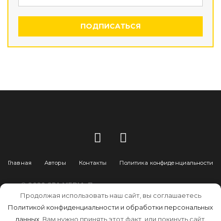
ПОДПИСАТЬСЯ
Главная
Авторы
Контакты
Политика конфиденциальности
© 2020
SPA MEDIA
. При цитировании материалов
ссылка на портал spapersona.ru обязательна.
Продолжая использовать наш сайт, вы соглашаетесь
Создание и поддержка
Политикой конфиденциальности и обработки персональных
данных.
Вам нужно принять этот факт, или покинуть сайт.